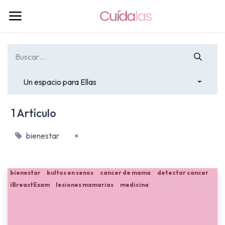
Un espacio para Ellas
1 Artículo
bienestar
×
bienestar
bultos en senos
cancer de mama
detectar cancer
iBreastExam
lesiones mamarias
medicina