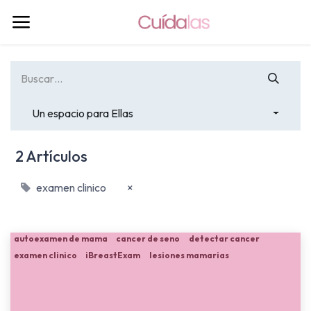
Un espacio para Ellas
2 Artículos
examen clinico
×
autoexamen de mama
cancer de seno
detectar cancer
examen clinico
iBreastExam
lesiones mamarias