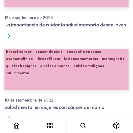
12 de septiembre de 2023
La importancia de cuidar la salud mamaria desde joven
breast cancer
cancer de seno
ecografia en senos
examen clinico
iBreastExam
lesiones mamarias
mamografia
quistes benignos
quistes en senos
quistes malignos
salud mental
10 de septiembre de 2022
Salud mental en mujeres con cáncer de mama.